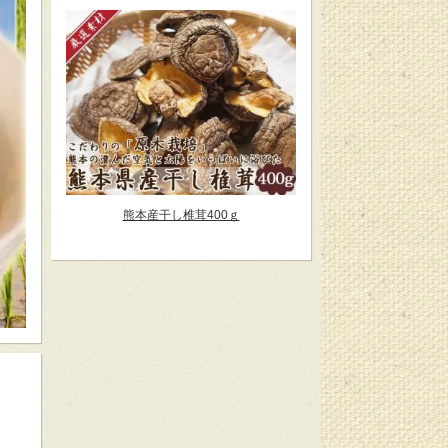
熊本産干し椎茸400ｇ