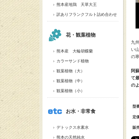
熊本産地鶏 天草大王
訳ありフランクフルト詰め合わせ
花・観葉植物
九
い
熊本産 大輪胡蝶蘭
の
カラーサンド植物
阿
観葉植物（大）
て
観葉植物（中）
の
観葉植物（小）
型
お水・非常食
定
デトックス水素水
販
熊本の天然純水