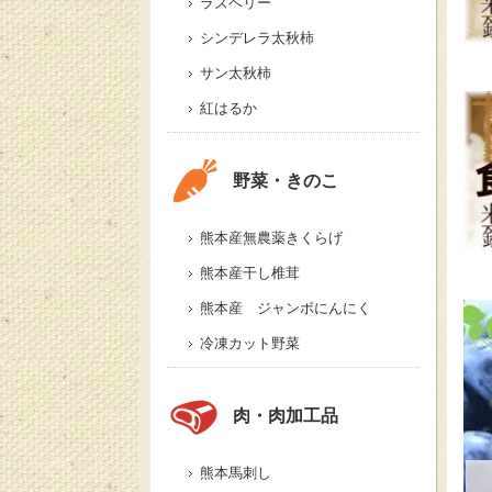
ラズベリー
シンデレラ太秋柿
サン太秋柿
紅はるか
野菜・きのこ
熊本産無農薬きくらげ
熊本産干し椎茸
熊本産 ジャンボにんにく
冷凍カット野菜
肉・肉加工品
熊本馬刺し