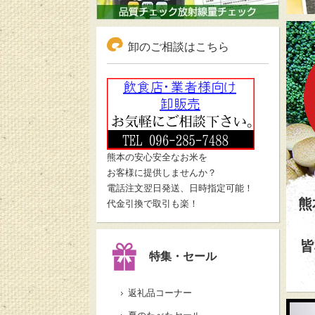
熊本
お召
卸のご相談はこちら
熊本の安心安全なお米を
食
お客様に提供しませんか？
電話注文翌日発送、日時指定可能！
熊
代金引換で取引も楽！
皆
特集・セール
返礼品コーナー