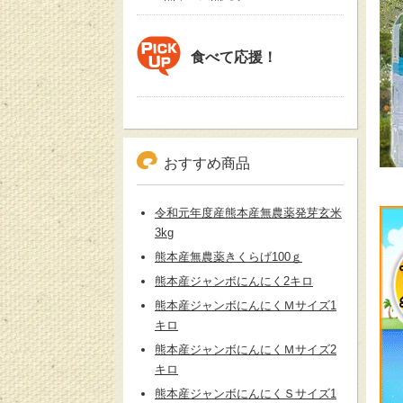
食べて応援！
おすすめ商品
令和元年度産熊本産無農薬発芽玄米
3kg
熊本産無農薬きくらげ100ｇ
熊本産ジャンボにんにく2キロ
熊本産ジャンボにんにくＭサイズ1
キロ
熊本産ジャンボにんにくＭサイズ2
キロ
熊本産ジャンボにんにくＳサイズ1