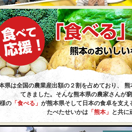
、益城から、阿蘇の豊富な水で作った美味しいお米をお取り寄せ。 
し上がり下さい。
べて応援！
「食べる」が支援になる。
本県は全国の農業産出額の２割を占めており、 熊
てきました。そんな熊本県の農家さんが
熊本のおいしいを食べてくださ
様の
「食べる」
が熊本県そして日本の食卓を支え
たべたせいかは
「熊本」
と共に