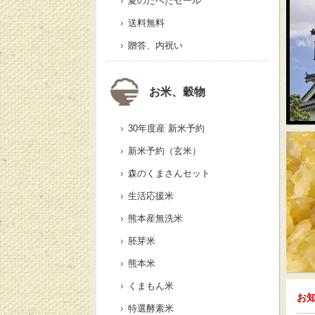
夏のたべたセール
送料無料
贈答、内祝い
お米、穀物
30年度産 新米予約
新米予約（玄米）
森のくまさんセット
生活応援米
熊本産無洗米
胚芽米
熊本米
くまもん米
お
特選酵素米