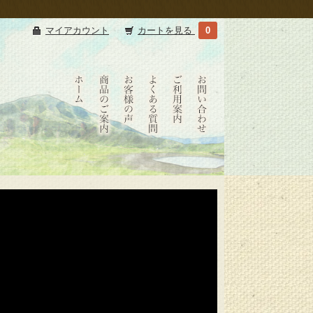
マイアカウント
カートを見る
0
たべ
たべ
お客
よく
ショ
お問
たせ
たせ
様の
ある
ッピ
い合
いか
いか
声
質問
ング
わせ
HOME
商品
ご利
のご
用案
案内
内