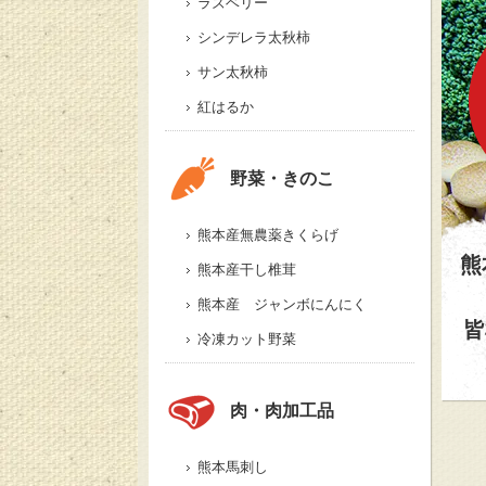
ラズベリー
シンデレラ太秋柿
サン太秋柿
紅はるか
野菜・きのこ
食
熊本産無農薬きくらげ
熊
熊本産干し椎茸
熊本産 ジャンボにんにく
皆
冷凍カット野菜
肉・肉加工品
熊本馬刺し