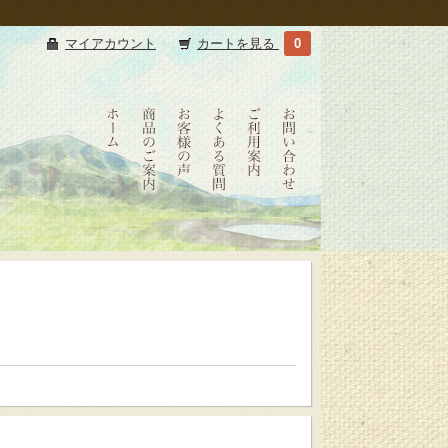
マイアカウント
カートを見る
0
たべ
たべ
お客
よく
ショ
お問
たせ
たせ
様の
ある
ッピ
い合
いか
いか
声
質問
ング
わせ
HOME
商品
ご利
のご
用案
案内
内