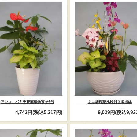
アンス、パキラ観葉植物寄せ6号
ミニ胡蝶蘭風鈴付き陶器鉢
4,743円(税込5,217円)
9,029円(税込9,93