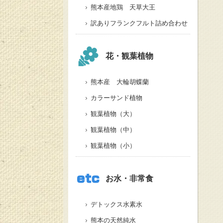
熊本産地鶏 天草大王
訳ありフランクフルト詰め合わせ
花・観葉植物
熊本産 大輪胡蝶蘭
カラーサンド植物
観葉植物（大）
観葉植物（中）
観葉植物（小）
お水・非常食
デトックス水素水
熊本の天然純水