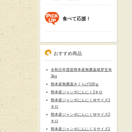
食べて応援！
おすすめ商品
令和元年度産熊本産無農薬発芽玄米
3kg
熊本産無農薬きくらげ100ｇ
熊本産ジャンボにんにく2キロ
熊本産ジャンボにんにくＭサイズ1
キロ
熊本産ジャンボにんにくＭサイズ2
キロ
熊本産ジャンボにんにくＳサイズ1