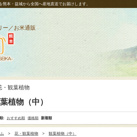
を熊本・益城から全国へ産地直送でお届けします。
リー／お米通販
たべたせ
花・観葉植物
葉植物（中）
順:
おすすめ順
価格順
新着順
ム
花・観葉植物
観葉植物（中）