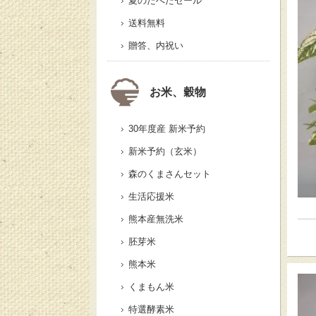
夏のたべたセール
送料無料
贈答、内祝い
お米、穀物
30年度産 新米予約
新米予約（玄米）
森のくまさんセット
生活応援米
熊本産無洗米
胚芽米
熊本米
くまもん米
特選酵素米