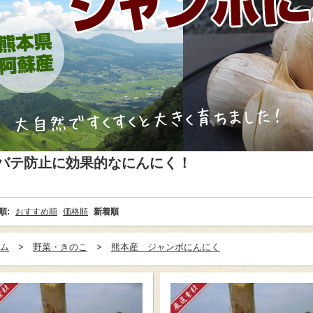
バテ防止に効果的なにんにく！
順:
おすすめ順
価格順
新着順
ム
野菜・きのこ
熊本産 ジャンボにんにく