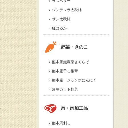
ラズベリー
シンデレラ太秋柿
サン太秋柿
紅はるか
野菜・きのこ
熊本産無農薬きくらげ
熊本産干し椎茸
熊本産 ジャンボにんにく
冷凍カット野菜
肉・肉加工品
熊本馬刺し