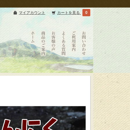
マイアカウント
カートを見る
0
たべ
たべ
お客
よく
ショ
お問
たせ
たせ
様の
ある
ッピ
い合
いか
いか
声
質問
ング
わせ
HOME
商品
ご利
のご
用案
案内
内