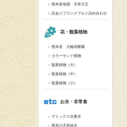
熊本産地鶏 天草大王
訳ありフランクフルト詰め合わせ
花・観葉植物
熊本産 大輪胡蝶蘭
カラーサンド植物
観葉植物（大）
観葉植物（中）
観葉植物（小）
お水・非常食
デトックス水素水
熊本の天然純水