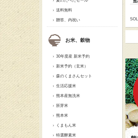
夏のたべたセール
熊
送料無料
SOL
贈答、内祝い
お米、穀物
30年度産 新米予約
新米予約（玄米）
森のくまさんセット
生活応援米
熊本産無洗米
胚芽米
熊本米
食
くまもん米
特選酵素米