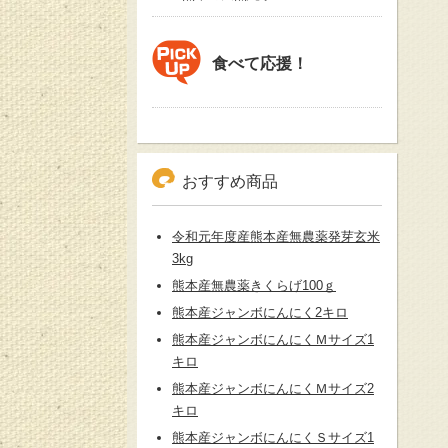
食べて応援！
おすすめ商品
令和元年度産熊本産無農薬発芽玄米
3kg
熊本産無農薬きくらげ100ｇ
熊本産ジャンボにんにく2キロ
熊本産ジャンボにんにくＭサイズ1
キロ
熊本産ジャンボにんにくＭサイズ2
キロ
熊本産ジャンボにんにくＳサイズ1