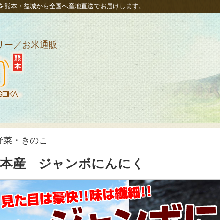
を熊本・益城から全国へ産地直送でお届けします。
リー／お米通販
たべたせ
野菜・きのこ
熊本産 ジャンボにんにく