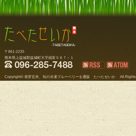
冷凍ブルーベリーも通販、熊本新米発芽
〒861-2235
玄米｜たべたせいか
熊本県上益城郡益城町大字福富５６７－１
096-285-7488
RSS
ATOM
Copyright© 発芽玄米、旬の冷凍ブルーベリーを通販 たべたせいか All Rights Re