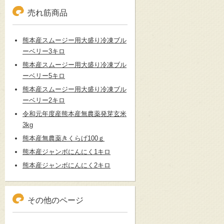
売れ筋商品
熊本産スムージー用大盛り冷凍ブル
ーベリー3キロ
熊本産スムージー用大盛り冷凍ブル
ーベリー5キロ
熊本産スムージー用大盛り冷凍ブル
ーベリー2キロ
令和元年度産熊本産無農薬発芽玄米
3kg
熊本産無農薬きくらげ100ｇ
熊本産ジャンボにんにく1キロ
熊本産ジャンボにんにく2キロ
その他のページ