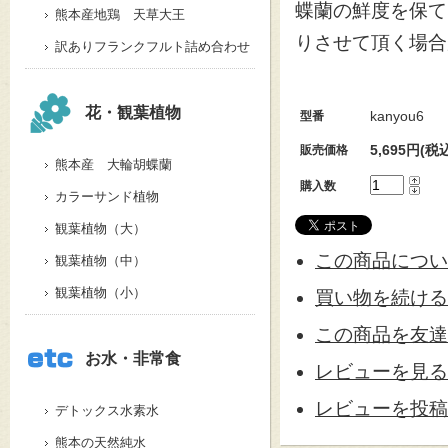
蝶蘭の鮮度を保て
熊本産地鶏 天草大王
りさせて頂く場合
訳ありフランクフルト詰め合わせ
花・観葉植物
kanyou6
型番
5,695円(税込
販売価格
熊本産 大輪胡蝶蘭
購入数
カラーサンド植物
観葉植物（大）
この商品につい
観葉植物（中）
観葉植物（小）
買い物を続ける
この商品を友達
お水・非常食
レビューを見る(
レビューを投稿
デトックス水素水
熊本の天然純水