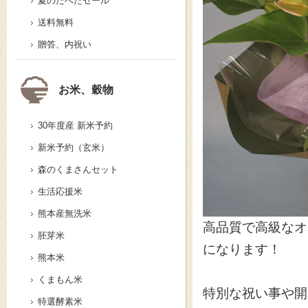
夏のたべたセール
送料無料
贈答、内祝い
お米、穀物
30年度産 新米予約
新米予約（玄米）
森のくまさんセット
生活応援米
熊本産無洗米
高品質で高級なオ
胚芽米
になります！
熊本米
くまもん米
特別な祝い事や開
特選酵素米