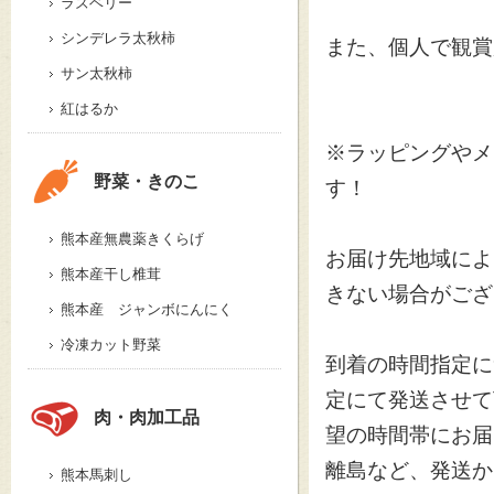
ラズベリー
シンデレラ太秋柿
また、個人で観賞
サン太秋柿
紅はるか
※ラッピングやメ
野菜・きのこ
す！
熊本産無農薬きくらげ
お届け先地域によ
熊本産干し椎茸
きない場合がござ
熊本産 ジャンボにんにく
冷凍カット野菜
到着の時間指定に
定にて発送させて
肉・肉加工品
望の時間帯にお届
離島など、発送か
熊本馬刺し